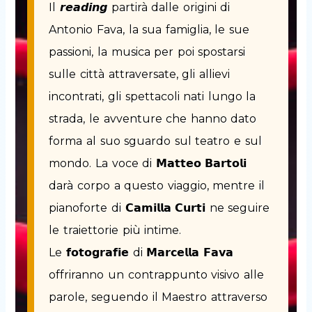
Il 𝙧𝙚𝙖𝙙𝙞𝙣𝙜 partirà dalle origini di
Antonio Fava, la sua famiglia, le sue
passioni, la musica per poi spostarsi
sulle città attraversate, gli allievi
incontrati, gli spettacoli nati lungo la
strada, le avventure che hanno dato
forma al suo sguardo sul teatro e sul
mondo. La voce di 𝗠𝗮𝘁𝘁𝗲𝗼 𝗕𝗮𝗿𝘁𝗼𝗹𝗶
darà corpo a questo viaggio, mentre il
pianoforte di 𝗖𝗮𝗺𝗶𝗹𝗹𝗮 𝗖𝘂𝗿𝘁𝗶 ne seguire
le traiettorie più intime.
Le 𝗳𝗼𝘁𝗼𝗴𝗿𝗮𝗳𝗶𝗲 di 𝗠𝗮𝗿𝗰𝗲𝗹𝗹𝗮 𝗙𝗮𝘃𝗮
offriranno un contrappunto visivo alle
parole, seguendo il Maestro attraverso