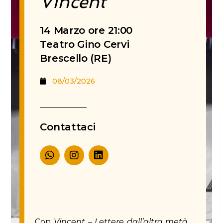
Vincent
14 Marzo ore 21:00
Teatro Gino Cervi
Brescello (RE)
08/03/2026
Contattaci
W
I
L
h
n
i
a
s
n
t
t
k
s
a
e
a
g
d
p
r
i
p
a
n
Con
Vincent – Lettere dall’altra metà