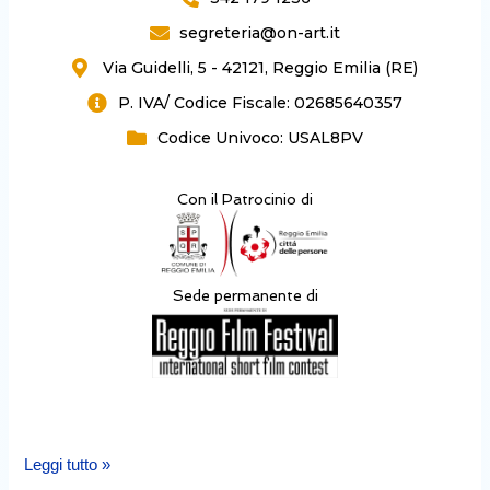
p
r
i
p
a
n
segreteria@on-art.it
m
Via Guidelli, 5 - 42121, Reggio Emilia (RE)
P. IVA/ Codice Fiscale: 02685640357
Codice Univoco: USAL8PV
Con il Patrocinio di
Sede permanente di
Leggi tutto »