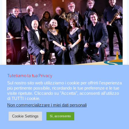
d’Operetta
Tuteliamo la tua Privacy
Sul nostro sito web utilizziamo i cookie per offrirti l'esperienza
più pertinente possibile, ricordando le tue preferenze e le tue
visite ripetute. Cliccando su "Accetta", acconsenti all'utilizzo
di TUTTI i cookie.
Non commercializzare i miei dati personali
.
Cookie Settings
Sì, acconsento
Galà d’Operetta