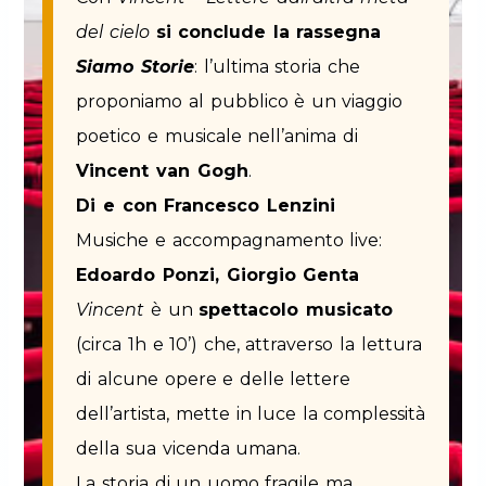
m
del cielo
si conclude la rassegna
Siamo Storie
: l’ultima storia che
proponiamo al pubblico è un viaggio
poetico e musicale nell’anima di
Vincent van Gogh
.
Di e con Francesco Lenzini
Musiche e accompagnamento live:
Edoardo Ponzi, Giorgio Genta
Vincent
è un
spettacolo musicato
(circa 1h e 10’) che, attraverso la lettura
di alcune opere e delle lettere
dell’artista, mette in luce la complessità
della sua vicenda umana.
La storia di un uomo fragile ma