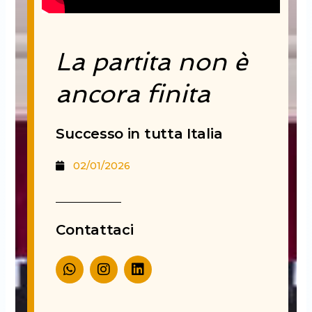
La partita non è
ancora finita
Successo in tutta Italia
02/01/2026
Contattaci
W
I
L
h
n
i
a
s
n
t
t
k
s
a
e