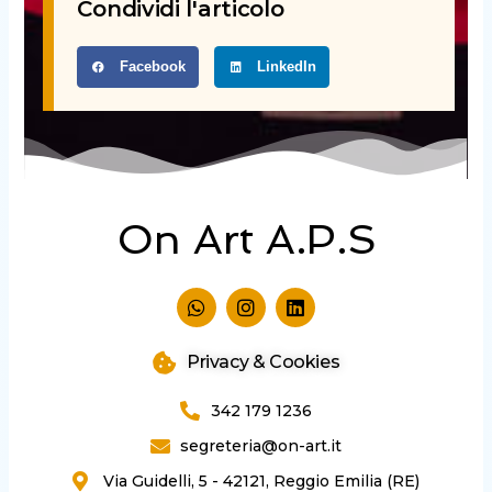
Condividi l'articolo
Facebook
LinkedIn
On Art A.P.S
W
I
L
h
n
i
a
s
n
t
t
k
Privacy & Cookies
s
a
e
a
g
d
342 179 1236
p
r
i
p
a
n
segreteria@on-art.it
m
Via Guidelli, 5 - 42121, Reggio Emilia (RE)