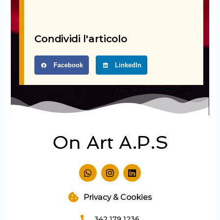
Condividi l'articolo
Facebook
LinkedIn
On Art A.P.S
W
I
L
h
n
i
a
s
n
t
t
k
Privacy & Cookies
s
a
e
a
g
d
342 179 1236