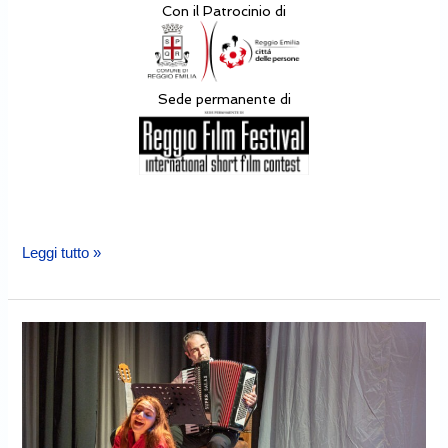
Con il Patrocinio di
Sede permanente di
Leggi tutto »
La
partita
non
è
ancora