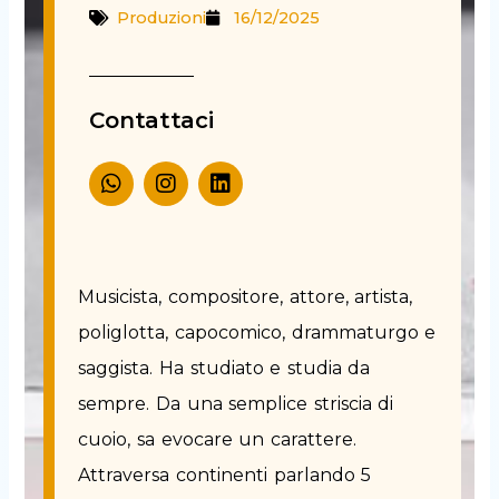
Produzioni
16/12/2025
Contattaci
W
I
L
h
n
i
a
s
n
t
t
k
s
a
e
a
g
d
p
r
i
Musicista, compositore, attore, artista,
p
a
n
poliglotta, capocomico, drammaturgo e
m
saggista. Ha studiato e studia da
sempre. Da una semplice striscia di
cuoio, sa evocare un carattere.
Attraversa continenti parlando 5