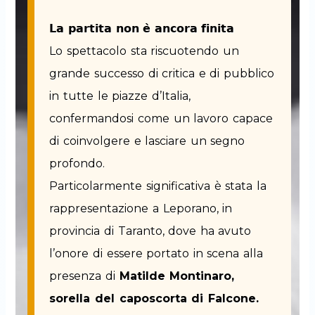
a
g
d
p
r
i
𝗟𝗮 𝗽𝗮𝗿𝘁𝗶𝘁𝗮 𝗻𝗼𝗻 𝗲̀ 𝗮𝗻𝗰𝗼𝗿𝗮 𝗳𝗶𝗻𝗶𝘁𝗮
p
a
n
Lo spettacolo sta riscuotendo un
m
grande successo di critica e di pubblico
in tutte le piazze d’Italia,
confermandosi come un lavoro capace
di coinvolgere e lasciare un segno
profondo.
Particolarmente significativa è stata la
rappresentazione a Leporano, in
provincia di Taranto, dove ha avuto
l’onore di essere portato in scena alla
presenza di
Matilde Montinaro,
sorella del caposcorta di Falcone.