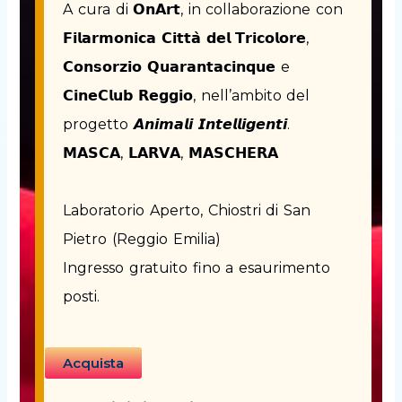
A cura di 𝗢𝗻𝗔𝗿𝘁, in collaborazione con
𝗙𝗶𝗹𝗮𝗿𝗺𝗼𝗻𝗶𝗰𝗮 𝗖𝗶𝘁𝘁𝗮̀ 𝗱𝗲𝗹 𝗧𝗿𝗶𝗰𝗼𝗹𝗼𝗿𝗲,
𝗖𝗼𝗻𝘀𝗼𝗿𝘇𝗶𝗼 𝗤𝘂𝗮𝗿𝗮𝗻𝘁𝗮𝗰𝗶𝗻𝗾𝘂𝗲 e
𝗖𝗶𝗻𝗲𝗖𝗹𝘂𝗯 𝗥𝗲𝗴𝗴𝗶𝗼, nell’ambito del
progetto 𝘼𝙣𝙞𝙢𝙖𝙡𝙞 𝙄𝙣𝙩𝙚𝙡𝙡𝙞𝙜𝙚𝙣𝙩𝙞.
𝗠𝗔𝗦𝗖𝗔, 𝗟𝗔𝗥𝗩𝗔, 𝗠𝗔𝗦𝗖𝗛𝗘𝗥𝗔
Laboratorio Aperto, Chiostri di San
Pietro (Reggio Emilia)
Ingresso gratuito fino a esaurimento
posti.
Acquista