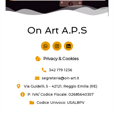
On Art A.P.S
W
I
L
h
n
i
a
s
n
t
t
k
Privacy & Cookies
s
a
e
a
g
d
342 179 1236
p
r
i
p
a
n
segreteria@on-art.it
m
Via Guidelli, 5 - 42121, Reggio Emilia (RE)
P. IVA/ Codice Fiscale: 02685640357
Codice Univoco: USAL8PV