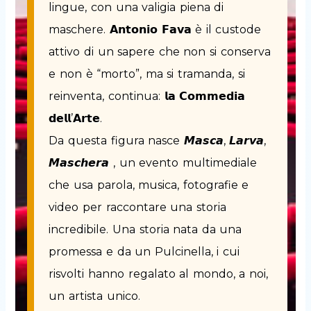
lingue, con una valigia piena di
maschere. 𝗔𝗻𝘁𝗼𝗻𝗶𝗼 𝗙𝗮𝘃𝗮 è il custode
attivo di un sapere che non si conserva
e non è “morto”, ma si tramanda, si
reinventa, continua: 𝗹𝗮 𝗖𝗼𝗺𝗺𝗲𝗱𝗶𝗮
𝗱𝗲𝗹𝗹’𝗔𝗿𝘁𝗲.
Da questa figura nasce 𝙈𝙖𝙨𝙘𝙖, 𝙇𝙖𝙧𝙫𝙖,
𝙈𝙖𝙨𝙘𝙝𝙚𝙧𝙖 , un evento multimediale
che usa parola, musica, fotografie e
video per raccontare una storia
incredibile. Una storia nata da una
promessa e da un Pulcinella, i cui
risvolti hanno regalato al mondo, a noi,
un artista unico.