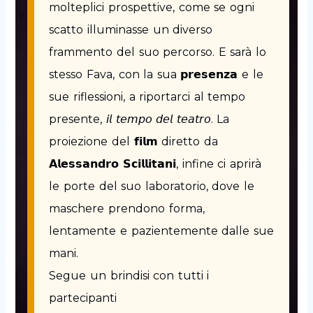
molteplici prospettive, come se ogni
scatto illuminasse un diverso
frammento del suo percorso. E sarà lo
stesso Fava, con la sua 𝗽𝗿𝗲𝘀𝗲𝗻𝘇𝗮 e le
sue riflessioni, a riportarci al tempo
presente, 𝘪𝘭 𝘵𝘦𝘮𝘱𝘰 𝘥𝘦𝘭 𝘵𝘦𝘢𝘵𝘳𝘰. La
proiezione del 𝗳𝗶𝗹𝗺 diretto da
𝗔𝗹𝗲𝘀𝘀𝗮𝗻𝗱𝗿𝗼 𝗦𝗰𝗶𝗹𝗹𝗶𝘁𝗮𝗻𝗶, infine ci aprirà
le porte del suo laboratorio, dove le
maschere prendono forma,
lentamente e pazientemente dalle sue
mani.
Segue un brindisi con tutti i
partecipanti