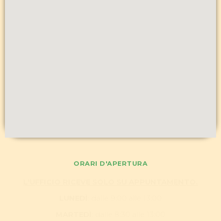
ORARI D'APERTURA
L'UFFICIO RICEVE SOLO SU APPUNTAMENTO.
LUNEDÌ
: dalle 9:00 alle 13:00
MARTEDÌ
: dalle 8:30 alle 13:00