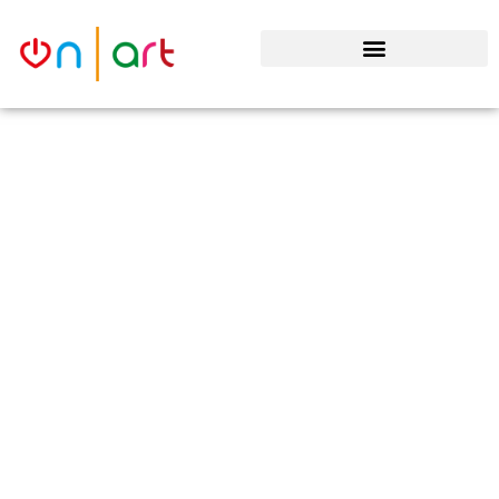
Un'associazione a disposizione di
chi crea, e di chi ascolta
CORSI TEATRALI
GESTIONE TEATRI
PRODUZIONI TEATRALI
ORGANIZZAZIONE EVENTI
TEATRO PER LE SCUOLE